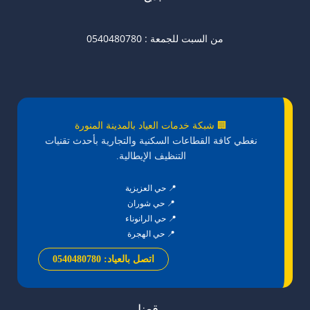
من السبت للجمعة : 0540480780
🏢 شبكة خدمات العياد بالمدينة المنورة
نغطي كافة القطاعات السكنية والتجارية بأحدث تقنيات
التنظيف الإيطالية.
📍 حي العزيزية
📍 حي شوران
📍 حي الرانوناء
📍 حي الهجرة
اتصل بالعياد: 0540480780
موقعنا