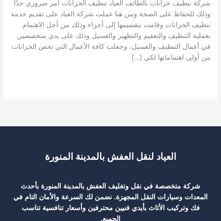
شركة تنظيف خزانات بالطائف العياد تنظيف الخزانات أمر ضروري جدًا
وذلك للحفاظ على الصحة ومن هنا عملت شركة العياد على تقديم خدمة
تنظيف الخزانات وقامت بتقسيمها إلى أجزاء وذلك من أجل الاهتمام
بعملية التنظيف والتعقيم والتطهير والغسيل وذلك على يدي متخصصين
في أعمال التنظيف والغسيل، وجعلت كافة الأعمال التي تخص الخزانات
من أولى اهتماماتها لكي […]
شركة
قراءة المزيد »
تنظيف
خزانات
بالطائف
0562830518
العياد لنقل العفش بالمدينة المنورة
شركة متخصصة في نقل وتغليف العفش بالمدينة المنورة بأحدث
المعدات وسيارات النقل المجهزة. نضمن لك السرعة والأمان التام في
فك وتركيب الأثاث بأيدي فنيين محترفين وأسعار تنافسية تناسب
الجميع.