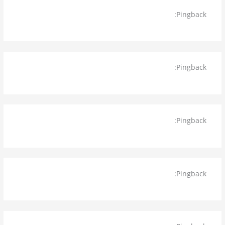
Pingback:
أفضل شركة نقل أثاث بينبع العياد شركتنا تمتلك
الخبرة التي تساعد على اجتياز مرحلة النقل
Pingback:
شركة مكافحة حشرات برابغ أحدث الوسائل العلمية و
المبيدات الحشرية لاتسبب أضرار
Pingback:
شركة تنظيف خزانات برابغ القضاء على الرواسب
والأملاح والأتربة بالخزانات
Pingback:
شركة تنظيف كنب برابغ تنظيف الكنب فى المنازل
والمجالس والقصور والشركات