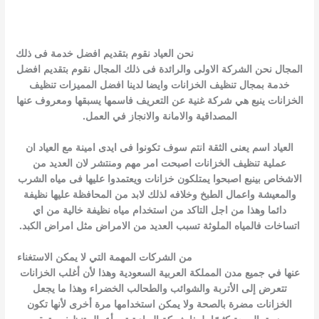
13 تعليقات
/
تنظيف الخزانات بينبع
,
تنظيف خزانات بينبع
,
خدمات ينبع
,
شركة تنظيف الخزانات بينبع
,
شركة تنظيف خزانات بينبع
,
غسيل خزانات
بينبع
,
نصائح شركة تنظيف خزانات بينبع
/ بواسطة
kamal
شركة تنظيف خزانات بينبع
نحن العياد نقوم بتقديم افضل خدمة فى ذلك
المجال نحن الشركة الاولى والرائدة فى ذلك المجال نقوم بتقديم افضل
خدمة بمجال تنظيف الخزانات وايضا لدينا افضل المميزات تنظيف
الخزانات ينبع هي شركة غنية عن التعريف فاسمها يسبقها ومعروف عنها
المصداقية والامانة والانجاز في العمل.
العياد اسم يعنى الثقة انتم سوف تكونوا فى ايدى امينة مع العياد ان
عملية تنظيف الخزانات اصبحت امر مهم ومنتشر لان العديد من
الاشخاص بينبع اصبحوا يمتلكون خزانات ويعتمدوا عليها فى مياه الشرب
والمعيشة واعمال الطبخ وخلافه لذلك لابد من المحافظة عليها نظيفة
دائما وهذا من اجل التاكد من استخدام مياه نظيفة خالية من اي
اتساخات فالمياه الملوثة تسبب العديد من الامراض مثل امراض الكبد.
شركه تنظيف خزانات بينبع
من الشركات المهمة التي لا يمكن الاستغناء
عنها في جميع مدن المملكة العربية السعودية وهذا لأن أغلب الخزانات
تتعرض إلى الأتربة والشوائب والطحالب الخضراء وهذا ما يجعل
الخزانات مضرة بالصحة ولا يمكن استخدامها مرة أخرى لأنها تكون