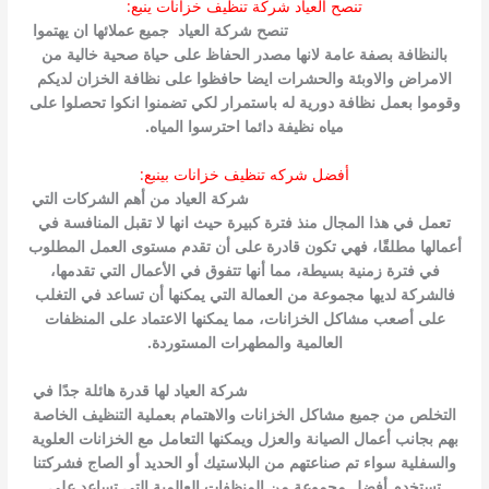
تنصح العياد شركة تنظيف خزانات ينبع:
شركة تنظيف خزانات بينبع
تنصح شركة العياد جميع عملائها ان يهتموا
بالنظافة بصفة عامة لانها مصدر الحفاظ على حياة صحية خالية من
الامراض والاوبئة والحشرات ايضا حافظوا على نظافة الخزان لديكم
وقوموا بعمل نظافة دورية له باستمرار لكي تضمنوا انكوا تحصلوا على
مياه نظيفة دائما احترسوا المياه.
أفضل شركه تنظيف خزانات بينبع:
افضل شركة تنظيف خزانات بينبع
شركة العياد من أهم الشركات التي
تعمل في هذا المجال منذ فترة كبيرة حيث انها لا تقبل المنافسة في
أعمالها مطلقًا، فهي تكون قادرة على أن تقدم مستوى العمل المطلوب
في فترة زمنية بسيطة، مما أنها تتفوق في الأعمال التي تقدمها،
فالشركة لديها مجموعة من العمالة التي يمكنها أن تساعد في التغلب
على أصعب مشاكل الخزانات، مما يمكنها الاعتماد على المنظفات
العالمية والمطهرات المستوردة.
أفضل شركة تنظيف خزانات بينبع
شركة العياد لها قدرة هائلة جدًا في
التخلص من جميع مشاكل الخزانات والاهتمام بعملية التنظيف الخاصة
بهم بجانب أعمال الصيانة والعزل ويمكنها التعامل مع الخزانات العلوية
والسفلية سواء تم صناعتهم من البلاستيك أو الحديد أو الصاج فشركتنا
تستخدم أفضل مجموعة من المنظفات العالمية التي تساعد على