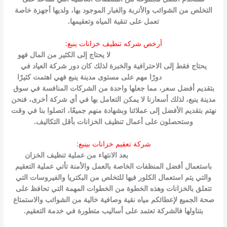
التخلص من الشوائب والأتربة والغبار الموجود بها، ولديها أجهزة خاصة
تعمل على تنقية المياه وتعقيمها.
أرخص شركه تنظيف خزانات ينبع:
ارخص شركة تنظيف خزانات بينبع
لا يحتاج إلى الكثير من المال فهو
يحتاج فقط إلى الاحترافية والخبرة لذلك كان دور شركة العياد في
تنظيف الخزانات
دورًا مهم على مستوى مدينة ينبع فهي اهتمت كثيرًا
بتقديم أفضل سعر، مما جعلها واحدة من الشركات المنافسة في سوق
مدينة ينبع، لذلك أسعارنا لا يمكن التعامل بها في أي شركة أخرى، فنحن
نهتم بتقديم الأفضل إلى عملائنا وبشهادة منهم جميعًا، اتصلوا بنا في وقت
وستحصلون على أعمال تنظيف الخزانات بأقل التكاليف.
شركة تعقيم خزانات بينبع:
شركة تعقيم خزانات بينبع
بعد الانتهاء من عملية تنظيف الخزان
باستعمال أفضل المنظفات الخاصة بالعمل والأمنة تأتي عملية التعقيم
والتي يتم استعمال الكلور فيها للتخلص من البكتريا والفيروسات التي
تتعلق بالخزانات وهذه الخطوة من الخطوات المهمة التي تحافظ على
صحة الجميع لإعطائكم مياه نقية وصافية خالية من الشوائب والاستمتاع
بتناولها فالشركة تعتمد على أساليب متطورة في خدمة التعقيم.