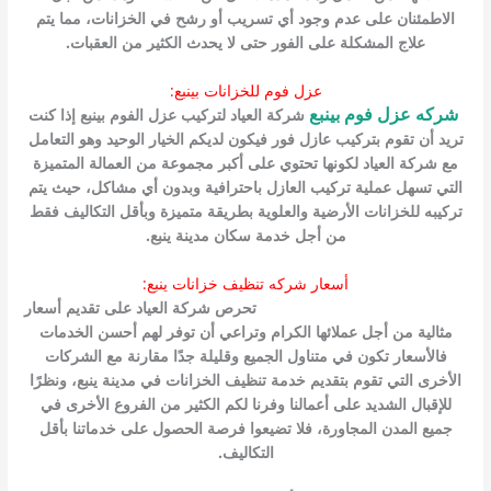
الاطمئنان على عدم وجود أي تسريب أو رشح في الخزانات، مما يتم
علاج المشكلة على الفور حتى لا يحدث الكثير من العقبات.
عزل فوم للخزانات بينبع:
شركة العياد لتركيب عزل الفوم بينبع إذا كنت
شركه عزل فوم بينبع
تريد أن تقوم بتركيب عازل فور فيكون لديكم الخيار الوحيد وهو التعامل
مع شركة العياد لكونها تحتوي على أكبر مجموعة من العمالة المتميزة
التي تسهل عملية تركيب العازل باحترافية وبدون أي مشاكل، حيث يتم
تركيبه للخزانات الأرضية والعلوية بطريقة متميزة وبأقل التكاليف فقط
من أجل خدمة سكان مدينة ينبع.
أسعار شركه تنظيف خزانات ينبع:
اسعار شركة تنظيف خزانات بينبع
تحرص شركة العياد على تقديم أسعار
مثالية من أجل عملائها الكرام وتراعي أن توفر لهم أحسن الخدمات
فالأسعار تكون في متناول الجميع وقليلة جدًا مقارنة مع الشركات
الأخرى التي تقوم بتقديم خدمة تنظيف الخزانات في مدينة ينبع، ونظرًا
للإقبال الشديد على أعمالنا وفرنا لكم الكثير من الفروع الأخرى في
جميع المدن المجاورة، فلا تضيعوا فرصة الحصول على خدماتنا بأقل
التكاليف.