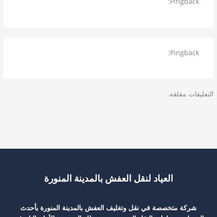
Pingback:
تركيب طارد حمام برابغ خبرة كبيرة في مجال تركيب
طارد الحمام لأكثر من 20 سنة
Pingback:
شركة تنظيف برابغ المنازل والسجاد والموكيت
والكنب وكل الأماكن والمواقع
التعليقات مغلقة.
العياد لنقل العفش بالمدينة المنورة
شركة متخصصة في نقل وتغليف العفش بالمدينة المنورة بأحدث