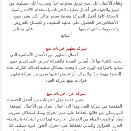
وتقام الأعمال على يدي فريق محترف جدًا ومدرب أعلى مستوى من
التميز والجودة في أعمال تنظيف الخزانات باستخدام الآلات والمواد
الحديثة كافة أعمال الشركة مقدمة بسعر مثالي لكي يقدر جميع
الأشخاص في الحصول على عملية التنظيف والاستماع بالعروض
والخصومات التي تقدمها
شركة تنظيف خزانات بينبع
على مختلف
أعمالها.
شركة تطهير خزانات ينبع:
شركة تطهير خزانات بينبع
أعمال التطهير من الأعمال الأساسية التي
يجب الاعتناء بها لأن أساس الصحة فالشركة تحرص على تقديم جميع
أعمالها باحترافية كبيرة حتى لا يحدث مشاكل صحية لعملائنا الكرام، هذه
الخدمة مهمة جدًا ولا يمكن أن تحصلوا عليها سوى من شركة تطهير
خزانات بينبع شركة العياد.
شركه عزل خزانات ينبع:
شركة عزل خزانات بينبع
تعتبر خدمة عزل الخزانات من أفضل الخدمات
المقدمة من شركة العياد وهذا لأن أعمال العزل من الأعمال الموفقة
التي يمكن من خلالها الحفاظ على عمر الخزان ومنعًا لمشاكل تسريب
المياه أو تلويث المياة من العوامل الخارجية لهذا تقوم الشركة باستخدام
العازل الحراري والمائي للحفاظ على الخزان لأطول فترة ممكنة، فلا