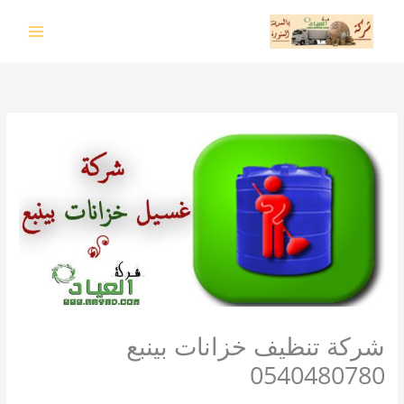
خطي
لى
لمحتوى
شركة تنظيف خزانات بينبع
0540480780