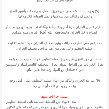
عملية تنظيف خزانات بينبع.
(5) يقوم سباك متخصص من فريق العمل بمراجعة مواسير الضخ
والصرف والتأكد من سلامتها وعمل الصيانة اللازمة لها.
(6)يتم غسيل الخزان مرة أخرى غسيلًا عميقًا لتجنب وجود أي رواسب أو
اتساخ داخل الخزان والمحافظة عليه أطول فترة زمنية ممكنة.
(7) يقوم فني تنظيف خزانات بينبع بتجفيف الخزان جيدًا استعدادًا لبدء
عملية التعقيم والتي هي من أهم مراحل تنظيف الخزان.
(8) يأتي دور العزل عن طريق معلم تنظيف خزانات بينبع حيث يقوم
بعزل الخزانات من الداخل بمواد العزل المختلفة كالسيراميك والبيتومين
التي لا تتفاعل مع المياه وتحافظ على نقائها.
(9) يتم ملأ الخزان والتأكد من انهاء عملية التنظيف على أكمل وجه
وعدم وجود أي تلف أو تسريب.
غسيل خزانات بينبع:
غسيل خزانات بينبع
بعد الانتهاء من العملية السابقة ناتى لعملية التطهير
فنقوم بملئ الخزان بمياه مرة اخري ونضع قدر من المعقم مثل الكلور