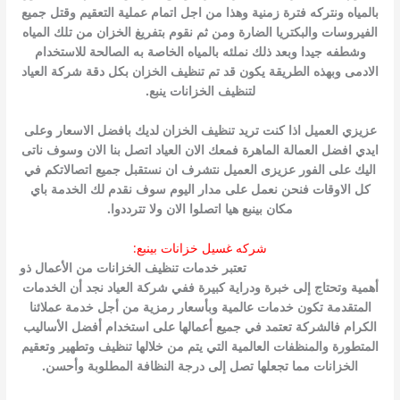
بالمياه ونتركه فترة زمنية وهذا من اجل اتمام عملية التعقيم وقتل جميع
الفيروسات والبكتريا الضارة ومن ثم نقوم بتفريغ الخزان من تلك المياه
وشطفه جيدا وبعد ذلك نملئه بالمياه الخاصة به الصالحة للاستخدام
الادمى وبهذه الطريقة يكون قد تم تنظيف الخزان بكل دقة شركة العياد
لتنظيف الخزانات ينبع.
عزيزي العميل اذا كنت تريد تنظيف الخزان لديك بافضل الاسعار وعلى
ايدي افضل العمالة الماهرة فمعك الان العياد اتصل بنا الان وسوف ناتى
اليك على الفور عزيزى العميل نتشرف ان نستقبل جميع اتصالاتكم في
كل الاوقات فنحن نعمل على مدار اليوم سوف نقدم لك الخدمة باي
مكان بينبع هيا اتصلوا الان ولا تترددوا.
شركه غسيل خزانات بينبع:
شركة غسيل خزانات بينبع
تعتبر خدمات تنظيف الخزانات من الأعمال ذو
أهمية وتحتاج إلى خبرة ودراية كبيرة ففي شركة العياد نجد أن الخدمات
المتقدمة تكون خدمات عالمية وبأسعار رمزية من أجل خدمة عملائنا
الكرام فالشركة تعتمد في جميع أعمالها على استخدام أفضل الأساليب
المتطورة والمنظفات العالمية التي يتم من خلالها تنظيف وتطهير وتعقيم
الخزانات مما تجعلها تصل إلى درجة النظافة المطلوبة وأحسن.