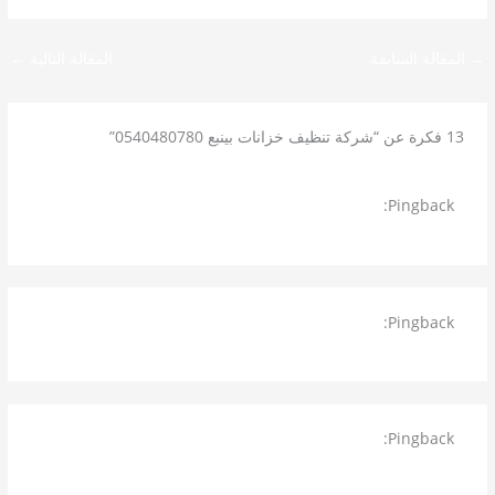
→
المقالة السابقة
المقالة التالية
←
13 فكرة عن “شركة تنظيف خزانات بينبع 0540480780”
Pingback:
شركة تنظيف كنب بالمدينة المنورة 0540480780
غسيل كنب بافضل مكائن والتجفيف
Pingback:
شركة غسيل خزانات بينبع – شركة تنظيف خزانات
بينبع 0559408715 خصم 40 % – SaVcc
Pingback:
شركة تغليف اثاث بالمدينة المنورة 0540480780
تغليف الأثاث بالمفرقعات وبالورق المقوى