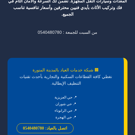
المعدات وسيارات النقل المجهزة. نضمن لك السرعة والأمان التام في
فك وتركيب الأثاث بأيدي فنيين محترفين وأسعار تنافسية تناسب
الجميع.
من السبت للجمعة : 0540480780
🏢 شبكة خدمات العياد بالمدينة المنورة
نغطي كافة القطاعات السكنية والتجارية بأحدث تقنيات
التنظيف الإيطالية.
📍 حي العزيزية
📍 حي شوران
📍 حي الرانوناء
📍 حي الهجرة
اتصل بالعياد: 0540480780