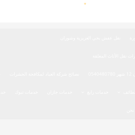
9660540480780
+
رة
نقل عفش بحي العزيزية وشوران
05
نصائح شركة العياد لمكافحة الحشرات
خ
لطائف
خدمات رابغ
خدمات جازان
خدمات تبوك
خدم
نحن