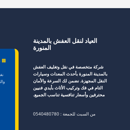
إبادة
فورية
بضمان
12
شهر
0540480780
العياد لنقل العفش بالمدينة
المنورة
🏢 ش
شركة متخصصة في نقل وتغليف العفش
بالمدينة المنورة بأحدث المعدات وسيارات
نغ
النقل المجهزة. نضمن لك السرعة والأمان
وال
التام في فك وتركيب الأثاث بأيدي فنيين
محترفين وأسعار تنافسية تناسب الجميع.
من السبت للجمعة : 0540480780