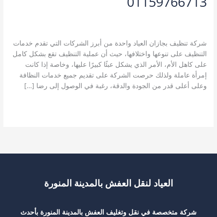
01159766713
تعليق واحد
/
خدمات جازان
,
شركة تنظيف بجازان
,
شركة تنظيف شقق
بجازان
,
شركة تنظيف كنب بجازان
/
kamal
شركة تنظيف بجازان العياد واحدة من أبرز الشركات التي تقدم خدمات
التنظيف على تنوعها واختلافها، حيث أن عملية التنظيف تقع بشكل كامل
على كاهل الأم، الأمر الذي يشكل عبئًا كبيرًا عليها، وخاصة إذا كانت
إمرأة عاملة ولذلك حرصت الشركة على تقديم جميع خدمات النظافة
وعلى أعلى قدر من الجودة والدقة، رغبة في الوصول إلى رضا […]
شركة
قراءة المزيد »
تنظيف
بجازان
للايجار
01159766713
العياد لنقل العفش بالمدينة المنورة
شركة متخصصة في نقل وتغليف العفش بالمدينة المنورة بأحدث