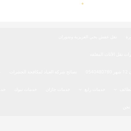
9660540480780
+
رة
نقل عفش بحي العزيزية وشوران
05
نصائح شركة العياد لمكافحة الحشرات
خ
لطائف
خدمات رابغ
خدمات جازان
خدمات تبوك
خدم
نحن