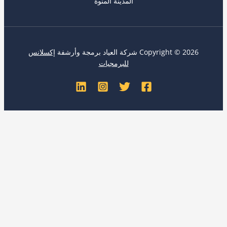
المدينة المنوة
Copyright ©  شركة العياد برمجة وأرشفة
إكسلانس
للبرمجيات