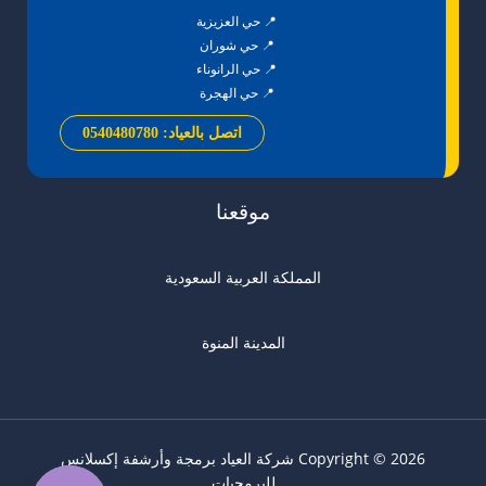
📍 حي العزيزية
📍 حي شوران
📍 حي الرانوناء
📍 حي الهجرة
اتصل بالعياد: 0540480780
موقعنا
المملكة العربية السعودية
المدينة المنوة
Copyright © 2026 شركة العياد برمجة وأرشفة
إكسلانس
للبرمجيات