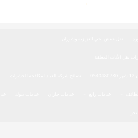
9660540480780
+
رة
نقل عفش بحي العزيزية وشوران
05
نصائح شركة العياد لمكافحة الحشرات
خ
لطائف
خدمات رابغ
خدمات جازان
خدمات تبوك
خدم
نحن