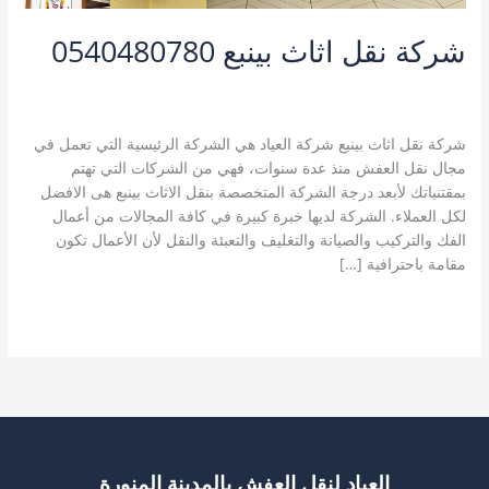
شركة نقل اثاث بينبع 0540480780
أفضل شركة نقل أثاث بينبع
,
خدمات ينبع
,
شركة نقل اثاث بينبع
,
شركة
نقل عفش بينبع
,
نقل اثاث بينبع
,
نقل عفش بينبع
/
kamal
شركة نقل اثاث بينبع شركة العياد هي الشركة الرئيسية التي تعمل في
مجال نقل العفش منذ عدة سنوات، فهي من الشركات التي تهتم
بمقتنياتك لأبعد درجة الشركة المتخصصة بنقل الاثاث بينبع هى الافضل
لكل العملاء. الشركة لديها خبرة كبيرة في كافة المجالات من أعمال
الفك والتركيب والصيانة والتغليف والتعبئة والنقل لأن الأعمال تكون
مقامة باحترافية […]
شركة
قراءة المزيد »
نقل
اثاث
بينبع
0540480780
العياد لنقل العفش بالمدينة المنورة