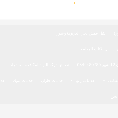
9660540480780
+
رة
نقل عفش بحي العزيزية وشوران
05
نصائح شركة العياد لمكافحة الحشرات
خ
لطائف
خدمات رابغ
خدمات جازان
خدمات تبوك
خدم
نحن