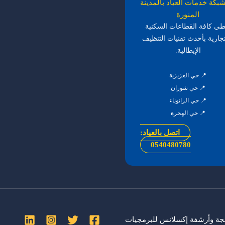
بكة خدمات العياد بالمدينة
المنورة
طي كافة القطاعات السكنية
تجارية بأحدث تقنيات التنظيف
الإيطالية.
📍 حي العزيزية
📍 حي شوران
📍 حي الرانوناء
📍 حي الهجرة
اتصل بالعياد:
0540480780
إكسلانس للبرمجيات