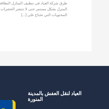
طرق شركة العياد فى تنظيف المنازل النظافة
المنزل بشكل مستمر حتى لا تنتشر الحشرات وال
المحتويات التي تحتاج غلى […]
طرق
قراءة المزيد »
شركة
العياد
فى
تنظيف
المنازل
العياد لنقل العفش بالمدينة
المنورة