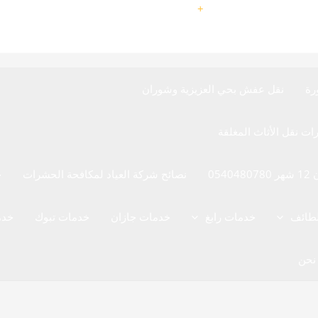
9660540480780
+
رة
نقل عفش بحي العزيزية وشوران
05
نصائح شركة العياد لمكافحة الحشرات
خ
لطائف
خدمات رابغ
خدمات جازان
خدمات تبوك
خدم
نحن