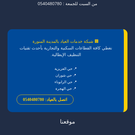
من السبت للجمعة : 0540480780
🏢 شبكة خدمات العياد بالمدينة المنورة
نغطي كافة القطاعات السكنية والتجارية بأحدث تقنيات
التنظيف الإيطالية.
📍 حي العزيزية
📍 حي شوران
📍 حي الرانوناء
📍 حي الهجرة
اتصل بالعياد: 0540480780
موقعنا