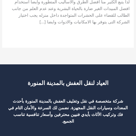
لذا يتبع الكثير منا افضل الطرق والاساليب المتطورة وايضا استخدام
افضل المبيدات الغير ضارة بالحياة البشرية وعند عدم العلم من جانب
الطالب للقضاء على الحشرات المتواجدة داخل منزله يجب اختيار
الشركة التى يتوفر بها الامكانيات والادوات وايضا […]
شركة
قراءة المزيد »
مكافحة
حشرات
بجدة
0540480780
العياد لنقل العفش بالمدينة المنورة
شركة متخصصة في نقل وتغليف العفش بالمدينة المنورة بأحدث
المعدات وسيارات النقل المجهزة. نضمن لك السرعة والأمان التام في
فك وتركيب الأثاث بأيدي فنيين محترفين وأسعار تنافسية تناسب
الجميع.